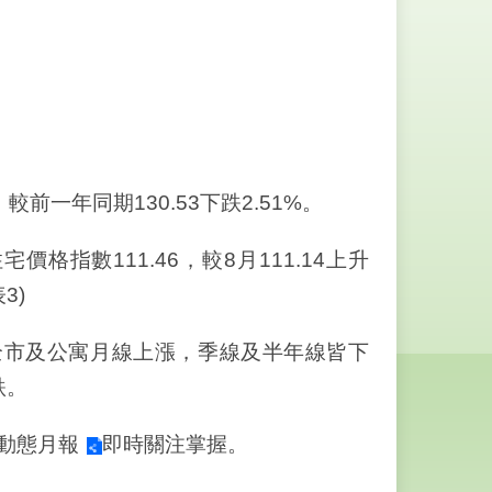
較前一年同期130.53下跌2.51%。
價格指數111.46，較8月111.14上升
表3)
市及公寓月線上漲，季線及半年線皆下
跌。
月動態月報
即時關注掌握。