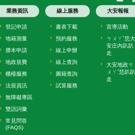
業務資訊
線上服務
大安報報
登記申請
書表下載
宣導活動
地籍測量
預約服務
ㄘㄨㄚˇ恁
安庄內趴趴
謄本申請
線上申辦
走
地政規費
線上查詢
大安地政ㄘ
ㄨㄚˇ恁趴
櫃檯服務
圖籍查詢
走
法規資訊
試算服務
無障礙專區
雙語詞彙
常見問答
(FAQS)