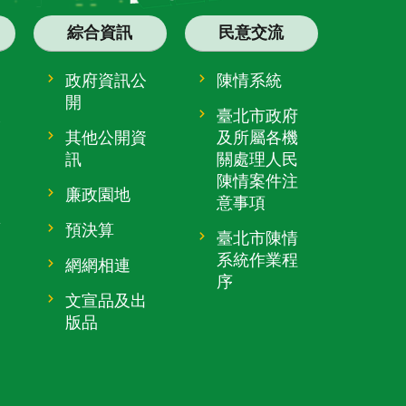
綜合資訊
民意交流
政府資訊公
陳情系統
開
大
臺北市政府
其他公開資
及所屬各機
訊
關處理人民
陳情案件注
廉政園地
意事項
趴
預決算
臺北市陳情
系統作業程
網網相連
序
文宣品及出
版品