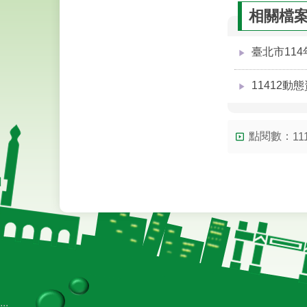
相關檔
臺北市114
11412動
點閱數：
11