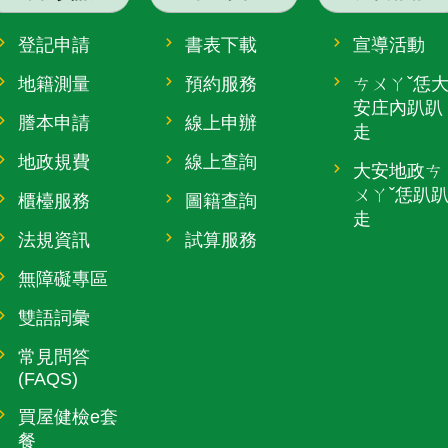
登記申請
書表下載
宣導活動
地籍測量
預約服務
ㄘㄨㄚˇ恁
安庄內趴趴
謄本申請
線上申辦
走
地政規費
線上查詢
大安地政ㄘ
ㄨㄚˇ恁趴
櫃檯服務
圖籍查詢
走
法規資訊
試算服務
無障礙專區
雙語詞彙
常見問答
(FAQS)
買屋健檢e套
餐