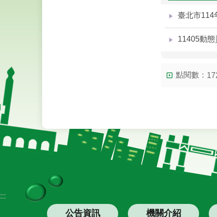
臺北市11
11405動
點閱數：
17
:::
公告資訊
機關介紹