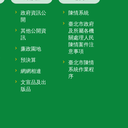
政府資訊公
陳情系統
開
大
臺北市政府
其他公開資
及所屬各機
訊
關處理人民
陳情案件注
廉政園地
意事項
趴
預決算
臺北市陳情
系統作業程
網網相連
序
文宣品及出
版品