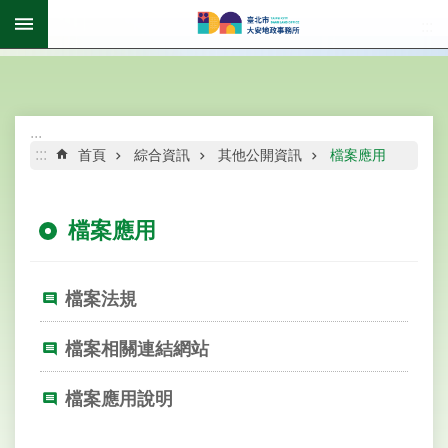
跳到主要內容區塊
:::
進
階
搜
尋
:::
:::
首頁
綜合資訊
其他公開資訊
檔案應用
檔案應用
公
告
資
檔案法規
訊
機
檔案相關連結網站
關
介
檔案應用說明
紹