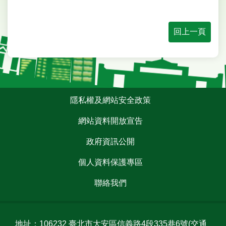
業
務
資
回上一頁
訊
線
上
服
務
:::
隱私權及網站安全政策
大
網站資料開放宣告
安
報
政府資訊公開
報
個人資料保護專區
綜
合
聯絡我們
資
訊
民
地址：106232 臺北市大安區信義路4段335巷6號
(交通