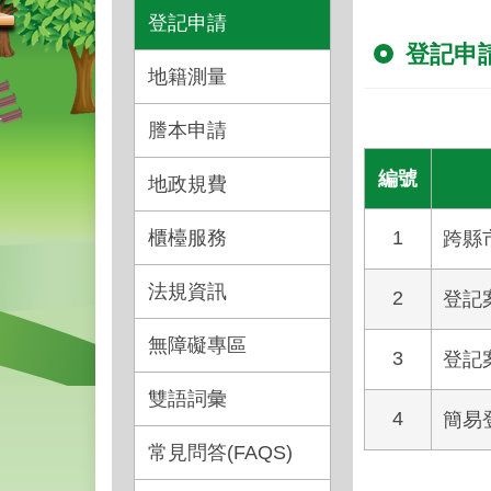
登記申請
登記申
地籍測量
謄本申請
編號
地政規費
櫃檯服務
1
跨縣
法規資訊
2
登記
無障礙專區
3
登記
雙語詞彙
4
簡易
常見問答(FAQS)