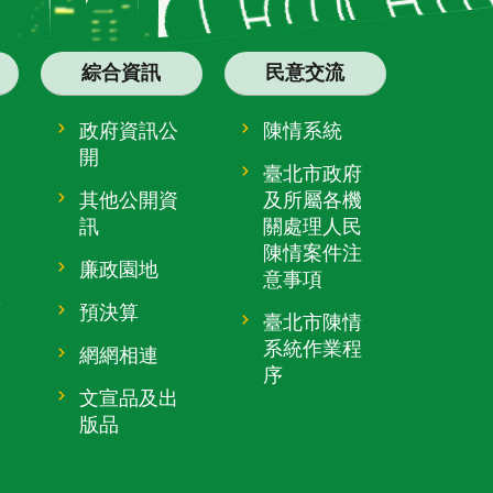
綜合資訊
民意交流
政府資訊公
陳情系統
開
大
臺北市政府
其他公開資
及所屬各機
訊
關處理人民
陳情案件注
廉政園地
意事項
趴
預決算
臺北市陳情
系統作業程
網網相連
序
文宣品及出
版品