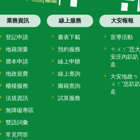
業務資訊
線上服務
大安報報
登記申請
書表下載
宣導活動
地籍測量
預約服務
ㄘㄨㄚˇ恁
安庄內趴趴
謄本申請
線上申辦
走
地政規費
線上查詢
大安地政ㄘ
ㄨㄚˇ恁趴
櫃檯服務
圖籍查詢
走
法規資訊
試算服務
無障礙專區
雙語詞彙
常見問答