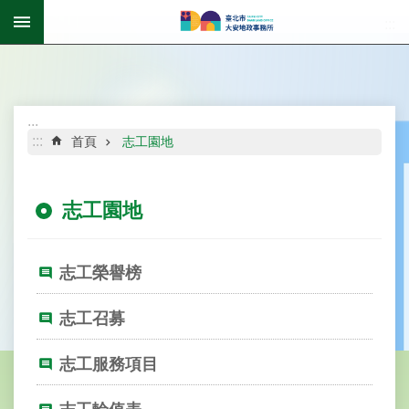
跳到主要內容區塊
:::
進
階
搜
尋
:::
:::
首頁
志工園地
志工園地
公
告
資
志工榮譽榜
訊
機
志工召募
關
介
志工服務項目
紹