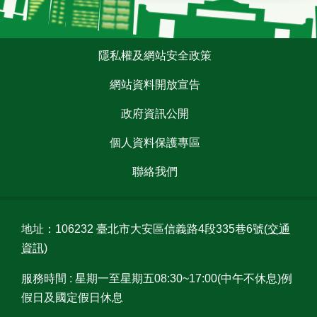
意
交
流
:::
隱私權及網站安全政策
回
網站資料開放宣告
首
頁
政府資訊公開
English
個人資料保護專區
聯絡我們
陳
情
系
統
地址：106232 臺北市大安區信義路4段335巷6號
(交通
資訊)
常
見
服務時間 : 星期一至星期五08:30~17:00(中午不休息)例
問
假日及國定假日休息
答