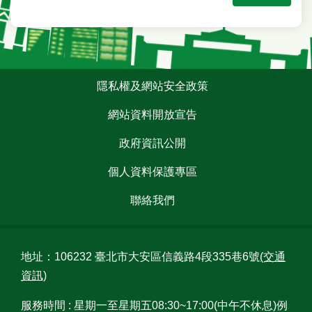
雙
語
詞
彙
:::
隱私權及網站安全政策
台
北
網站資料開放宣告
通
政府資訊公開
網
個人資料保護專區
站
導
聯絡我們
覽
隱
地址：106232 臺北市大安區信義路4段335巷6號
(交通
私
權
資訊)
及
網
服務時間 : 星期一至星期五08:30~17:00(中午不休息)例