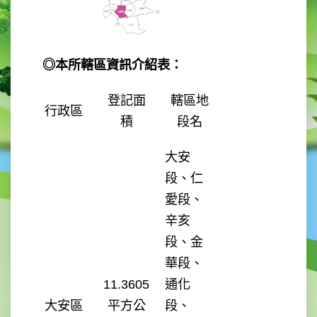
業
務
資
訊
◎本所轄區資訊介紹表：
線
上
登記面
轄區地
行政區
服
積
段名
務
大安
大
安
段、仁
報
愛段、
報
辛亥
綜
段、金
合
華段、
資
訊
11.3605
通化
大安區
平方公
段、
民