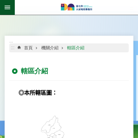
跳到主要內容區塊
:::
進
階
搜
尋
:::
:::
首頁
機關介紹
轄區介紹
轄區介紹
公
告
資
訊
◎本所轄區圖：
機
關
介
紹