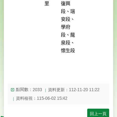
里
復興
意
交
段、瑞
流
安段、
學府
回
首
段、龍
頁
泉段、
懷生段
English
陳
情
系
統
點閱數：
資料更新：
112-11-20 11:22
2033
常
資料檢視：
115-06-02 15:42
見
問
答
回上一頁