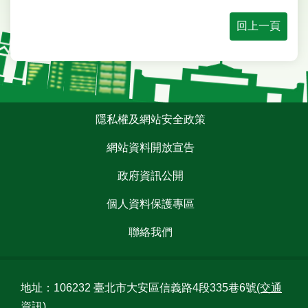
業
務
回上一頁
資
訊
線
上
服
:::
隱私權及網站安全政策
務
網站資料開放宣告
大
安
政府資訊公開
報
報
個人資料保護專區
綜
聯絡我們
合
資
訊
地址：106232 臺北市大安區信義路4段335巷6號
(交通
民
資訊)