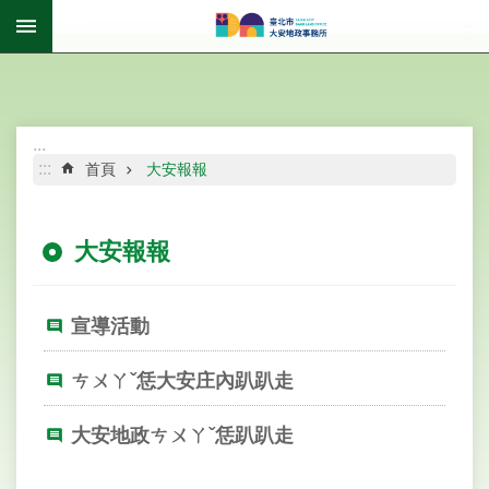
跳到主要內容區塊
:::
進
階
搜
尋
:::
:::
首頁
大安報報
大安報報
公
告
資
宣導活動
訊
機
ㄘㄨㄚˇ恁大安庄內趴趴走
關
介
大安地政ㄘㄨㄚˇ恁趴趴走
紹