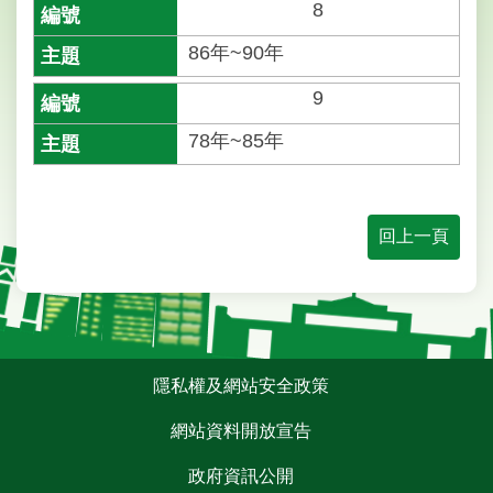
8
意
交
86年~90年
流
9
回
78年~85年
首
頁
English
回上一頁
陳
情
系
統
:::
隱私權及網站安全政策
常
見
網站資料開放宣告
問
答
政府資訊公開