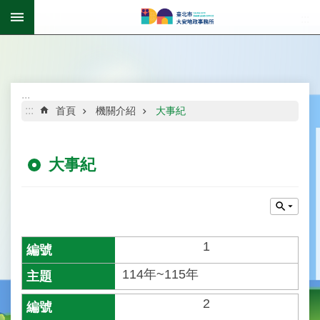
跳到主要內容區塊
:::
進
階
搜
尋
:::
:::
首頁
機關介紹
大事紀
大事紀
公
告
資
訊
1
機
關
114年~115年
介
紹
2