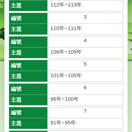
業
112年~113年
務
資
3
訊
110年~111年
線
上
4
服
106年~109年
務
5
大
安
101年~105年
報
報
6
綜
96年~100年
合
資
7
訊
91年~95年
民